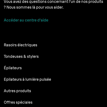
Vous avez des questions concernant l'un de nos produits
? Nous sommes là pour vous aider.
Accéder au centre d'aide
Rasoirs électriques
Series 9 Pro
Tondeuses & stylers
Series 7
Tondeuses à barbe professionnelles
Épilateurs
Series 5
Tondeuse Tout-en-un
Silk·épil SkinSpa
Epilateurs à lumière pulsée
Series 3
Tondeuse pour le corps
Silk·épil 9 flex
Series 1
Skin i·expert
Autres produits
Series X
Silk·épil 9
Rasoirs et outils de stylisation
Silk·expert Pro 5
Tondeuse à cheveux
Face Spa Pro
Offres spéciales
Silk·épil 7
Silk·expert 3