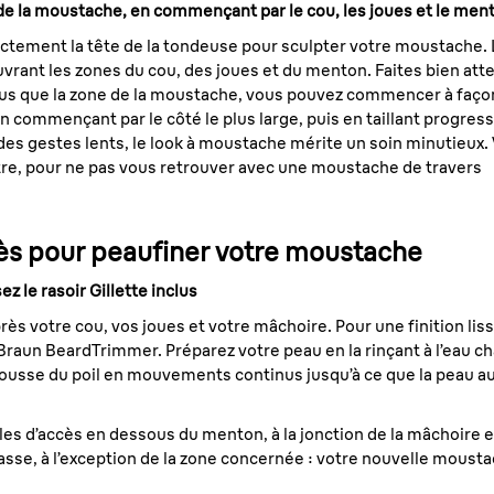
 de la moustache, en commençant par le cou, les joues et le men
irectement la tête de la tondeuse pour sculpter votre moustache
uvrant les zones du cou, des joues et du menton. Faites bien atten
 plus que la zone de la moustache, vous pouvez commencer à faço
n commençant par le côté le plus large, puis en taillant progress
des gestes lents, le look à moustache mérite un soin minutieux. 
utre, pour ne pas vous retrouver avec une moustache de travers
ès pour peaufiner votre moustache
ez le rasoir Gillette inclus
ès votre cou, vos joues et votre mâchoire. Pour une finition lis
 kit Braun BeardTrimmer. Préparez votre peau en la rinçant à l’ea
pousse du poil en mouvements continus jusqu’à ce que la peau au
iles d’accès en dessous du menton, à la jonction de la mâchoire et
passe, à l’exception de la zone concernée : votre nouvelle moust