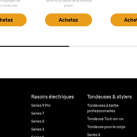
39 réglages de
Tailler et sculpter de la tête aux
urs précises
pieds
hetez
Achetez
Ache
Rasoirs électriques
Tondeuses & stylers
Series 9 Pro
Tondeuses à barbe
professionnelles
Series 7
Tondeuse Tout-en-un
Series 5
Tondeuse pour le corps
Series 3
Series X