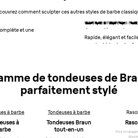
Collier
couvrez comment sculpter ces autres styles de barbe classiq
Barbe d
Un style unique qui met
complète et une
de caractère au visage.
Rapide, élégant et facile
convient à toutes les f
Comment le sculp
Comment le sculp
amme de tondeuses de Bra
parfaitement stylé
es à barbe
Tondeuses à barbe
Raso
euses à
Tondeuses Braun
Raso
arbe
tout-en-un
Pour un rasage
douce