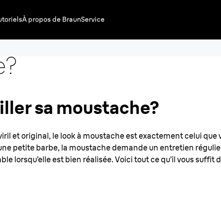
utoriels
À propos de Braun
Service
 tailler
e?
ller sa moustache?
 viril et original, le look à moustache est exactement celui qu
r une petite barbe, la moustache demande un entretien régulie
e lorsqu’elle est bien réalisée. Voici tout ce qu’il vous suffit d