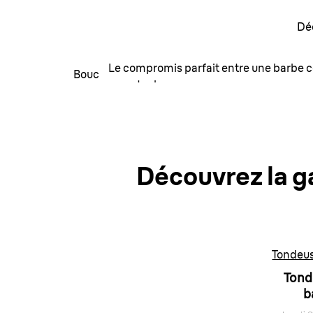
Bouc
Dé
Le compromis parfait entre une barbe 
Bouc
moustache.
Comment le sculpter
Découvrez la g
Tondeus
Tond
b