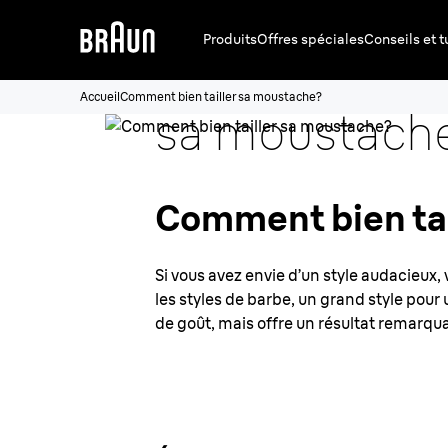
Produits
Offres spéciales
Conseils et t
Comment bien
Accueil
Comment bien tailler sa moustache?
sa moustach
Comment bien tai
Si vous avez envie d’un style audacieux,
les styles de barbe, un grand style pou
de goût, mais offre un résultat remarquabl