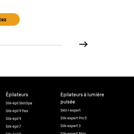
tez
Épilateurs
Epilateurs à lumière
pulsée
Silk·épil SkinSpa
Skin i·expert
Silk·épil 9 flex
Silk·expert Pro 5
Silk·épil 9
Silk·expert 3
Silk·épil 7
Silk·expert Mini