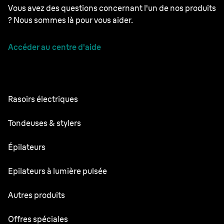
Vous avez des questions concernant l'un de nos produits
? Nous sommes là pour vous aider.
Accéder au centre d'aide
Rasoirs électriques
Series 9 Pro
Tondeuses & stylers
Series 7
Tondeuses à barbe professionnelles
Épilateurs
Series 5
Tondeuse Tout-en-un
Silk·épil SkinSpa
Epilateurs à lumière pulsée
Series 3
Tondeuse pour le corps
Silk·épil 9 flex
Series 1
Skin i·expert
Autres produits
Series X
Silk·épil 9
Rasoirs et outils de stylisation
Silk·expert Pro 5
Tondeuse à cheveux
Face Spa Pro
Offres spéciales
Silk·épil 7