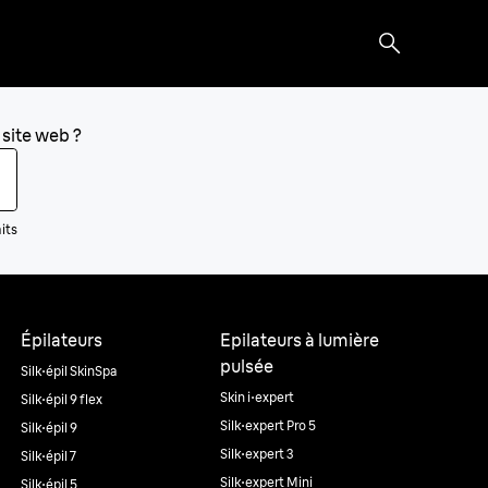
 site web ?
aits
Épilateurs
Epilateurs à lumière
pulsée
Silk·épil SkinSpa
Skin i·expert
Silk·épil 9 flex
Silk·expert Pro 5
Silk·épil 9
Silk·expert 3
Silk·épil 7
Silk·expert Mini
Silk·épil 5