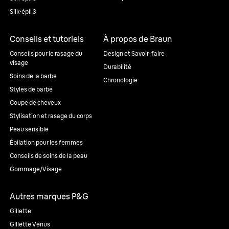
Silk·épil 3
Conseils et tutoriels
À propos de Braun
Conseils pour le rasage du
Design et Savoir-faire
visage
Durabilité
Soins de la barbe
Chronologie
Styles de barbe
Coupe de cheveux
Stylisation et rasage du corps
Peau sensible
Épilation pour les femmes
Conseils de soins de la peau
Gommage/Visage
Autres marques P&G
Gillette
Gillette Venus