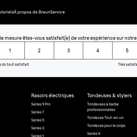
utoriels
À propos de Braun
Service
e mesure êtes-vous satisfait(e) de votre expérience sur notre
1
2
3
4
5
 du tout satisfait
Très satisf
Rasoirs électriques
Tondeuses & stylers
Series 9 Pro
Tondeuses à barbe
professionnelles
Series 7
Tondeuse Tout-en-un
Series 5
Tondeuse pour le corps
Series 3
Series X
Series 1