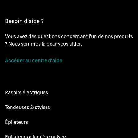
Besoin d'aide ?
Vous avez des questions concernant l'un de nos produits
? Nous sommes là pour vous aider.
Accéder au centre d'aide
Rasoirs électriques
Series 9 Pro
Tondeuses & stylers
Series 7
Tondeuses à barbe professionnelles
Épilateurs
Series 5
Tondeuse Tout-en-un
Silk·épil SkinSpa
Epilateurs à lumière pulsée
Series 3