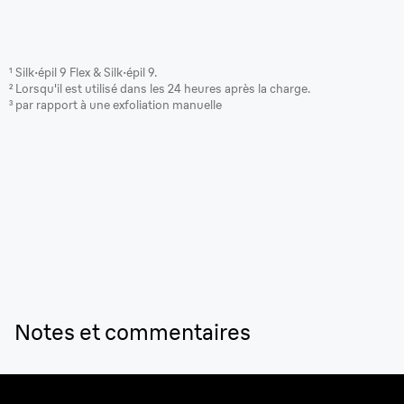
¹ Silk·épil 9 Flex & Silk·épil 9.
² Lorsqu'il est utilisé dans les 24 heures après la charge.
³ par rapport à une exfoliation manuelle
Notes et commentaires