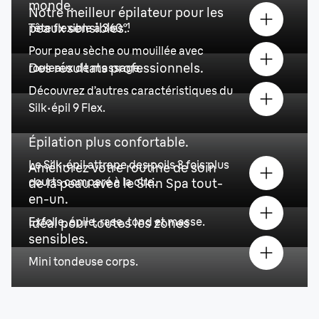
monde.
Notre meilleur épilateur pour les
peaux sensibles.¹
Tête flexible à 360°.
Pour peau sèche ou mouillée avec
Des résultats professionnels.
rouleaux de massage.
Découvrez d’autres caractéristiques du
Silk·épil 9 Flex.
Épilation plus confortable.
Le Silk·épil attrape des poils 3 fois plus
Améliorez votre routine de soin
courts comparé à la cire.
de la peau avec le Skin Spa tout-
en-un.
Exfolie, épile, rase, tond et masse.
Idéal pour toutes les zones
sensibles.
Mini tondeuse corps.