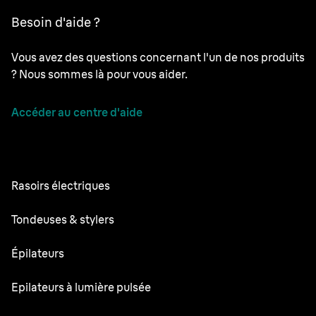
Besoin d'aide ?
Vous avez des questions concernant l'un de nos produits
? Nous sommes là pour vous aider.
Accéder au centre d'aide
Rasoirs électriques
Series 9 Pro
Tondeuses & stylers
Series 7
Tondeuses à barbe professionnelles
Épilateurs
Series 5
Tondeuse Tout-en-un
Silk·épil SkinSpa
Epilateurs à lumière pulsée
Series 3
Tondeuse pour le corps
Silk·épil 9 flex
Series 1