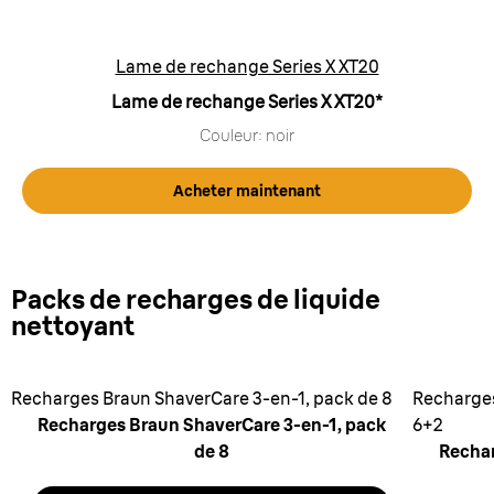
Lame de rechange Series X XT20
Lame de rechange Series X XT20*
Couleur: noir
Acheter maintenant
Packs de recharges de liquide
nettoyant
Recharges Braun ShaverCare 3-en-1, pack de 8
Recharges
Recharges Braun ShaverCare 3-en-1, pack
6+2
de 8
Rechar