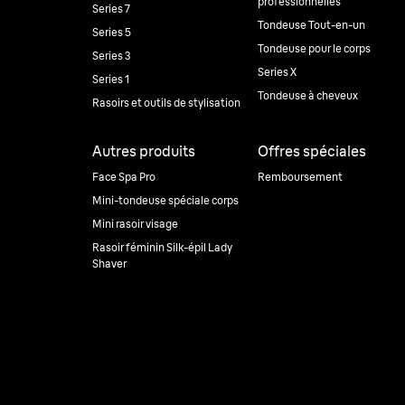
professionnelles
Series 7
Tondeuse Tout-en-un
Series 5
Tondeuse pour le corps
Series 3
Series X
Series 1
Tondeuse à cheveux
Rasoirs et outils de stylisation
Autres produits
Offres spéciales
Face Spa Pro
Remboursement
Mini-tondeuse spéciale corps
Mini rasoir visage
Rasoir féminin Silk-épil Lady
Shaver