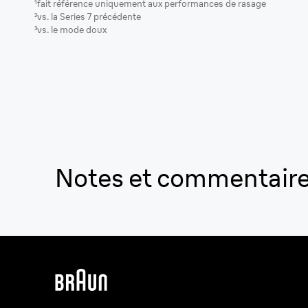
¹fait référence uniquement aux performances de rasage
²vs. la Series 7 précédente
³vs. le mode doux
Notes et commentair