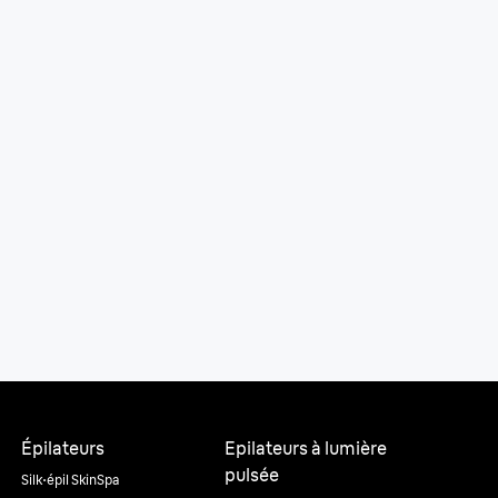
Épilateurs
Epilateurs à lumière
pulsée
Silk·épil SkinSpa