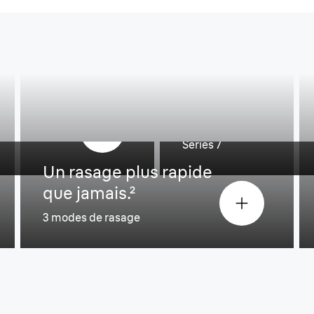
100 %.¹
Rasage plus préci
Series 7
Un rasage plus rapide
que jamais.²
3 modes de rasage