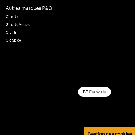
Autres marques P&G
Gillette
Gillette Venus
Oral-B
Old Spice
BE
Français
Gestion des cookies