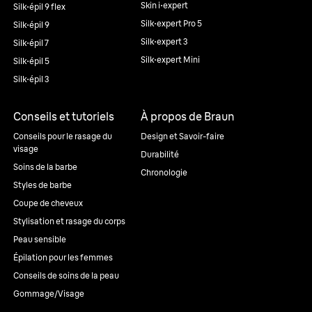
Skin i·expert
Silk·épil 9 flex
Silk·expert Pro 5
Silk·épil 9
Silk·expert 3
Silk·épil 7
Silk·expert Mini
Silk·épil 5
Silk·épil 3
Conseils et tutoriels
À propos de Braun
Conseils pour le rasage du
Design et Savoir-faire
visage
Durabilité
Soins de la barbe
Chronologie
Styles de barbe
Coupe de cheveux
Stylisation et rasage du corps
Peau sensible
Épilation pour les femmes
Conseils de soins de la peau
Gommage/Visage