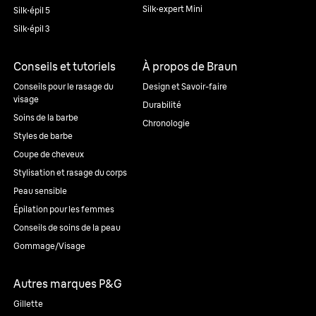
Silk·expert Mini
Silk·épil 5
Silk·épil 3
Conseils et tutoriels
À propos de Braun
Conseils pour le rasage du
Design et Savoir-faire
visage
Durabilité
Soins de la barbe
Chronologie
Styles de barbe
Coupe de cheveux
Stylisation et rasage du corps
Peau sensible
Épilation pour les femmes
Conseils de soins de la peau
Gommage/Visage
Autres marques P&G
Gillette