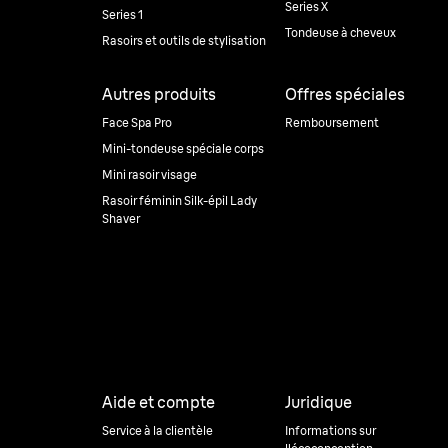
Series X
Series 1
Tondeuse à cheveux
Rasoirs et outils de stylisation
Autres produits
Offres spéciales
Face Spa Pro
Remboursement
Mini-tondeuse spéciale corps
Mini rasoir visage
Rasoir féminin Silk-épil Lady
Shaver
Aide et compte
Juridique
Service à la clientèle
Informations sur