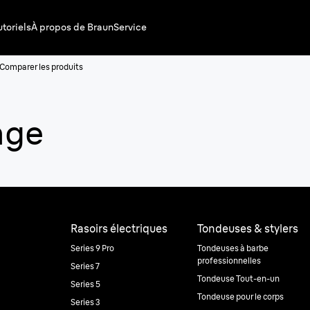
utoriels
À propos de Braun
Service
Comparer les produits
nge
Rasoirs électriques
Tondeuses & stylers
Series 9 Pro
Tondeuses à barbe
professionnelles
Series 7
Tondeuse Tout-en-un
Series 5
Tondeuse pour le corps
Series 3