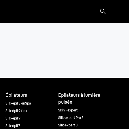
Épilateurs
Epilateurs à lumière
pulsée
Silk·épil SkinSpa
Skin i·expert
Silk·épil 9 flex
Silk·expert Pro 5
Silk·épil 9
Silk·expert 3
Silk·épil 7