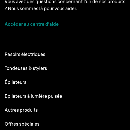
Vous avez des questions concernant l'un de nos produits
? Nous sommes là pour vous aider.
Accéder au centre d'aide
Rasoirs électriques
Series 9 Pro
Tondeuses & stylers
Series 7
Tondeuses à barbe professionnelles
Épilateurs
Series 5
Tondeuse Tout-en-un
Silk·épil SkinSpa
Epilateurs à lumière pulsée
Series 3
Tondeuse pour le corps
Silk·épil 9 flex
Series 1
Skin i·expert
Autres produits
Series X
Silk·épil 9
Rasoirs et outils de stylisation
Silk·expert Pro 5
Tondeuse à cheveux
Face Spa Pro
Offres spéciales
Silk·épil 7
Silk·expert 3