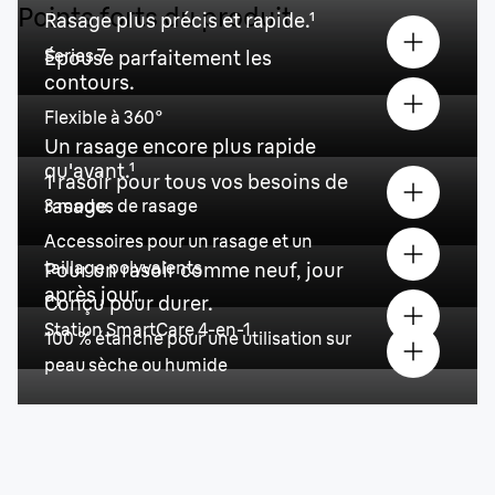
Points forts du produit
Rasage plus précis et rapide.¹
Series 7
Épouse parfaitement les
contours.
Flexible à 360°
Un rasage encore plus rapide
qu'avant.¹
1 rasoir pour tous vos besoins de
rasage.
3 modes de rasage
Accessoires pour un rasage et un
taillage polyvalents
Pour un rasoir comme neuf, jour
après jour.
Conçu pour durer.
Station SmartCare 4-en-1
100 % étanche pour une utilisation sur
peau sèche ou humide