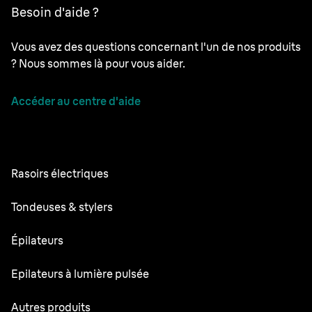
Besoin d'aide ?
Vous avez des questions concernant l'un de nos produits
? Nous sommes là pour vous aider.
Accéder au centre d'aide
Rasoirs électriques
Series 9 Pro
Tondeuses & stylers
Series 7
Tondeuses à barbe professionnelles
Épilateurs
Series 5
Tondeuse Tout-en-un
Silk·épil SkinSpa
Epilateurs à lumière pulsée
Series 3
Tondeuse pour le corps
Silk·épil 9 flex
Series 1
Skin i·expert
Autres produits
Series X