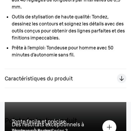
mm.
Outils de stylisation de haute qualité:
Tondez,
dessinez les contours et soignez les détails avec des
outils conçus pour obtenir des lignes parfaites et des
finitions impeccables.
Prête à l’emploi:
Tondeuse pour homme avec 50
minutes d’autonomie sans fil.
Caractéristiques du produit
Points forts du produit
Tonte facile et précise.
Des résultats exceptionnels à
chaque passage.
Tondeuse À Barbe Series 3