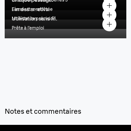
Fin des erreurs.
Lame ultra-affûtée
Utilisation sans fil.
Molette de précision
Prête à l’emploi
Notes et commentaires