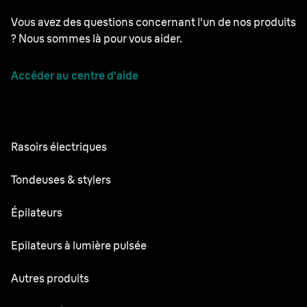
Vous avez des questions concernant l'un de nos produits
? Nous sommes là pour vous aider.
Accéder au centre d'aide
Rasoirs électriques
Series 9 Pro
Tondeuses & stylers
Series 7
Tondeuses à barbe professionnelles
Épilateurs
Series 5
Tondeuse Tout-en-un
Silk·épil SkinSpa
Epilateurs à lumière pulsée
Series 3
Tondeuse pour le corps
Silk·épil 9 flex
Series 1
Skin i·expert
Autres produits
Series X
Silk·épil 9
Rasoirs et outils de stylisation
Silk·expert Pro 5
Tondeuse à cheveux