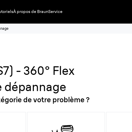
utoriels
À propos de Braun
Service
nnage
S7) - 360° Flex
e dépannage
atégorie de votre problème ?