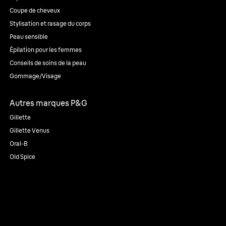
Coupe de cheveux
Stylisation et rasage du corps
Peau sensible
Épilation pour les femmes
Conseils de soins de la peau
Gommage/Visage
Autres marques P&G
Gillette
Gillette Venus
Oral-B
Old Spice