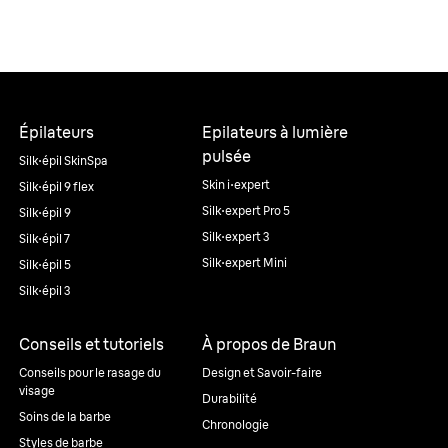
Épilateurs
Epilateurs à lumière
pulsée
Silk·épil SkinSpa
Skin i·expert
Silk·épil 9 flex
Silk·expert Pro 5
Silk·épil 9
Silk·expert 3
Silk·épil 7
Silk·expert Mini
Silk·épil 5
Silk·épil 3
Conseils et tutoriels
À propos de Braun
Conseils pour le rasage du
Design et Savoir-faire
visage
Durabilité
Soins de la barbe
Chronologie
Styles de barbe