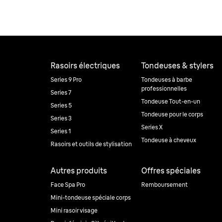
Rasoirs électriques
Tondeuses & stylers
Series 9 Pro
Tondeuses à barbe
professionnelles
Series 7
Tondeuse Tout-en-un
Series 5
Tondeuse pour le corps
Series 3
Series X
Series 1
Tondeuse à cheveux
Rasoirs et outils de stylisation
Autres produits
Offres spéciales
Face Spa Pro
Remboursement
Mini-tondeuse spéciale corps
Mini rasoir visage