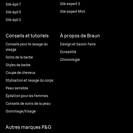
Silk·expert 3
Silk·épil 7
Silk·expert Mini
Silk·épil 5
Silk·épil 3
Conseils et tutoriels
À propos de Braun
Conseils pour le rasage du
Design et Savoir-faire
visage
Durabilité
Soins de la barbe
Chronologie
Styles de barbe
Coupe de cheveux
Stylisation et rasage du corps
Peau sensible
Épilation pour les femmes
Conseils de soins de la peau
Gommage/Visage
Autres marques P&G