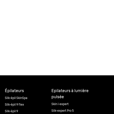
Épilateurs
Epilateurs à lumière
pulsée
Silk·épil SkinSpa
Skin i·expert
Silk·épil 9 flex
Silk·expert Pro 5
Silk·épil 9