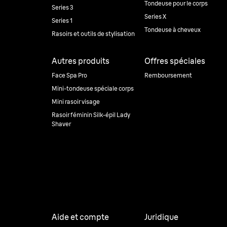
Tondeuse pour le corps
Series 3
Series X
Series 1
Tondeuse à cheveux
Rasoirs et outils de stylisation
Autres produits
Offres spéciales
Face Spa Pro
Remboursement
Mini-tondeuse spéciale corps
Mini rasoir visage
Rasoir féminin Silk-épil Lady
Shaver
Aide et compte
Juridique