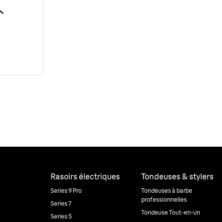
Rasoirs électriques
Tondeuses & stylers
Series 9 Pro
Tondeuses à barbe
professionnelles
Series 7
Tondeuse Tout-en-un
Series 5