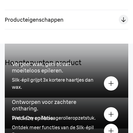
Producteigenschappen
Hoogtepunten product
Vergeet wax, geniet van
moeiteloos epileren.
Silk·épil grijpt 3x kortere haartjes dan
wax.
Ontworpen voor zachtere
ontharing.
Precieze epilatie.
Wet & Dry en Massagerolleropzetstuk.
Ontdek meer functies van de Silk·épil