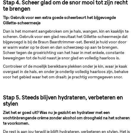
Stap 4. Scheer glad om de snor mooi tot zijn recht
te brengen
Tip: Gebruik voor een extra goede scheerbeurt het bijgevoegde
Gillette-scheermesje
Dan is het moment aangebroken om je hals, wangen, kin en kaaklijn te
scheren. Gebruik voor een glad resultaat het Gillette-scheermesje dat
bijgevoegd is bij de Braun Baardtrimmer-set. Bereid je huid voor door
er warm water op te doen en dan scheerzeep op aan te brengen.
Scheer tegen de groeirichting van het haar in met enkele, constante
bewegingen tot de huid naast je snor glad en volledig haarloos is.
Controleer of de moeilijk bereikbare plekken onder je kin, waar je kaak
overgaat in de hals, en onder je onderlip volledig haarloos zijn, behalve
voor het gebied waar het om draait: je prachtig vormgegeven snor.
Stap 5. Steeds blijven hydrateren, verbeteren en
stylen
Ziet het er goed uit? Was nu je gezicht en hydrateer met een
vochtinbrengende crème zonder alcohol om droogheid na het scheren
te voorkomen.
De rest is aan jou terwijl je blijft hydrateren, verbeteren en stylen. Het is