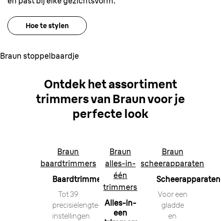
en past bij elke gezichtsvorm.
Hoe te stylen
Braun stoppelbaardje
Ontdek het assortiment
trimmers van Braun voor je
perfecte look
Braun
Braun
Braun
baardtrimmers
alles-in-
scheerapparaten
één
Baardtrimmers
Scheerapparaten
trimmers
Tot 39
Voor een
Alles-in-
precisielengte-
gladde
een
instellingen
en