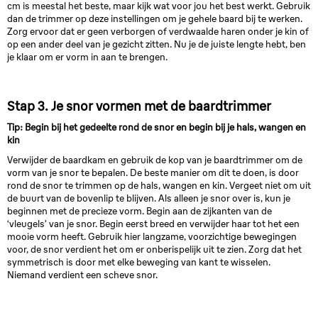
cm is meestal het beste, maar kijk wat voor jou het best werkt. Gebruik
dan de trimmer op deze instellingen om je gehele baard bij te werken.
Zorg ervoor dat er geen verborgen of verdwaalde haren onder je kin of
op een ander deel van je gezicht zitten. Nu je de juiste lengte hebt, ben
je klaar om er vorm in aan te brengen.
Stap 3. Je snor vormen met de baardtrimmer
Tip: Begin bij het gedeelte rond de snor en begin bij je hals, wangen en
kin
Verwijder de baardkam en gebruik de kop van je baardtrimmer om de
vorm van je snor te bepalen. De beste manier om dit te doen, is door
rond de snor te trimmen op de hals, wangen en kin. Vergeet niet om uit
de buurt van de bovenlip te blijven. Als alleen je snor over is, kun je
beginnen met de precieze vorm. Begin aan de zijkanten van de
‘vleugels’ van je snor. Begin eerst breed en verwijder haar tot het een
mooie vorm heeft. Gebruik hier langzame, voorzichtige bewegingen
voor, de snor verdient het om er onberispelijk uit te zien. Zorg dat het
symmetrisch is door met elke beweging van kant te wisselen.
Niemand verdient een scheve snor.