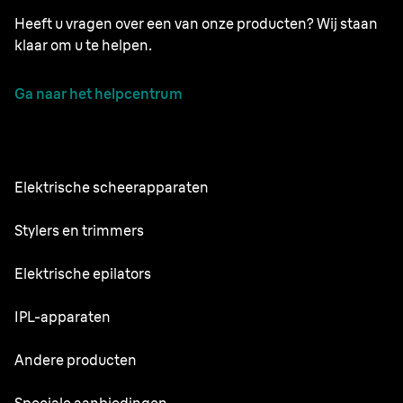
Heeft u vragen over een van onze producten? Wij staan
klaar om u te helpen.
Ga naar het helpcentrum
Elektrische scheerapparaten
Series 9 Pro
Stylers en trimmers
Series 7
Professionele baardtrimmer
Elektrische epilators
Series 5
Alles-in-één stylingset
Silk·épil SkinSpa
IPL-apparaten
Series 3
Lichaamsverzorger
Silk·épil 9 flex
Series 1
Skin i·expert
Andere producten
Series X
Silk·épil 9
Scheerapparaten en vervangstukken
Silk·expert Pro 5
Tondeuses
Face Spa Pro
Speciale aanbiedingen