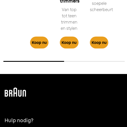
trimmers
soepele
Van top
scheerbeurt
tot teen
trimmen
en stylen
Koop nu
Koop nu
Koop nu
Hulp nodig?