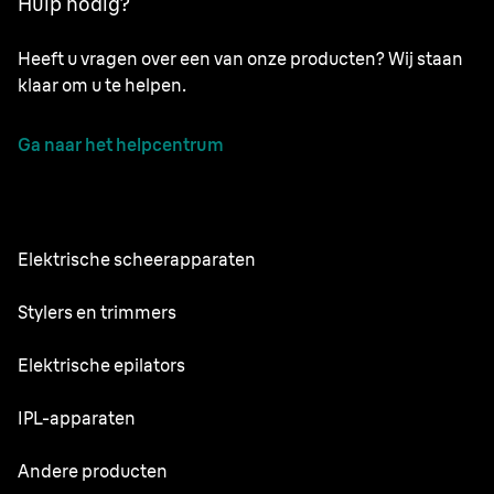
Hulp nodig?
Heeft u vragen over een van onze producten? Wij staan
klaar om u te helpen.
Ga naar het helpcentrum
Elektrische scheerapparaten
Series 9 Pro
Stylers en trimmers
Series 7
Professionele baardtrimmer
Elektrische epilators
Series 5
Alles-in-één stylingset
Silk·épil SkinSpa
IPL-apparaten
Series 3
Lichaamsverzorger
Silk·épil 9 flex
Series 1
Skin i·expert
Andere producten
Series X
Silk·épil 9