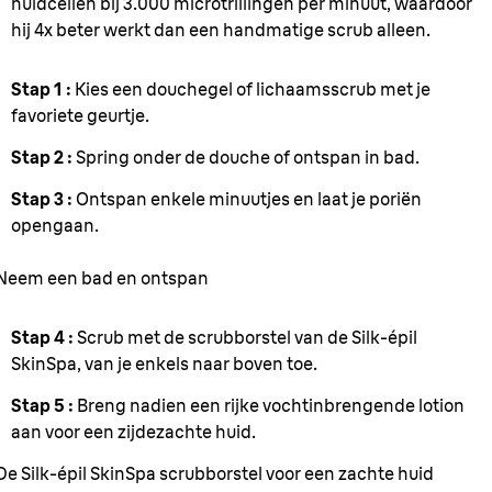
huidcellen bij 3.000 microtrillingen per minuut, waardoor
hij 4x beter werkt dan een handmatige scrub alleen.
Stap 1 :
Kies een douchegel of lichaamsscrub met je
favoriete geurtje.
Stap 2 :
Spring onder de douche of ontspan in bad.
Stap 3 :
Ontspan enkele minuutjes en laat je poriën
opengaan.
Neem een bad en ontspan
Stap 4 :
Scrub met de scrubborstel van de Silk-épil
SkinSpa, van je enkels naar boven toe.
Stap 5 :
Breng nadien een rijke vochtinbrengende lotion
aan voor een zijdezachte huid.
De Silk-épil SkinSpa scrubborstel voor een zachte huid