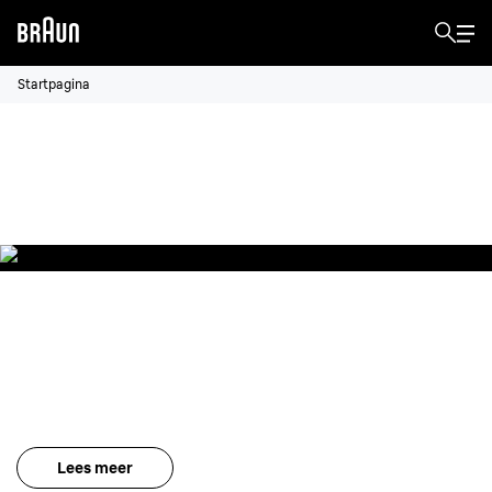
Startpagina
Zo gebruik je IPL
- De Braun Silk-
expert starterskit.
Braun Silk-expert Pro IPL
Blijvende zichtbare ontharing. Past zich voortdurend en
automatisch aan je huid en haar aan.
Lees meer