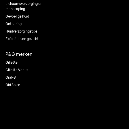
Lichaamsverzorging en
manscaping
Gevoelige huid
Ontharing
Huidverzorgingstips
Exfoliëren en gezicht
P&G merken
Gillette
Gillette Venus
Oral-B
Old Spice