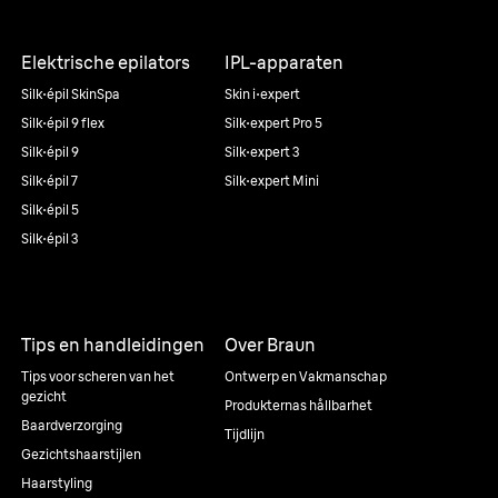
Elektrische epilators
IPL-apparaten
Silk·épil SkinSpa
Skin i·expert
Silk·épil 9 flex
Silk·expert Pro 5
Silk·épil 9
Silk·expert 3
Silk·épil 7
Silk·expert Mini
Silk·épil 5
Silk·épil 3
Tips en handleidingen
Over Braun
Tips voor scheren van het
Ontwerp en Vakmanschap
gezicht
Produkternas hållbarhet
Baardverzorging
Tijdlijn
Gezichtshaarstijlen
Haarstyling