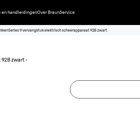
s en handleidingen
Over Braun
Service
ukken
Series 9 vervangstuk elektrisch scheerapparaat 92B zwart