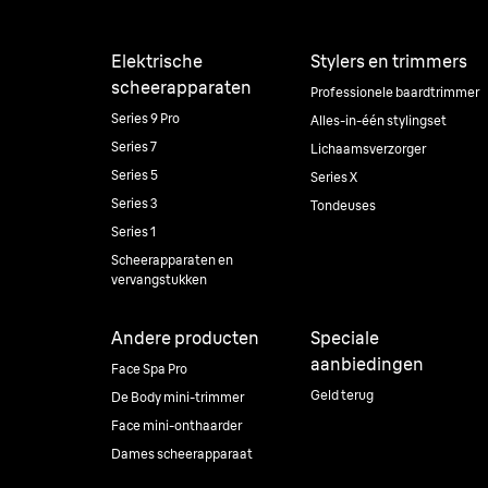
Elektrische
Stylers en trimmers
scheerapparaten
Professionele baardtrimmer
Series 9 Pro
Alles-in-één stylingset
Series 7
Lichaamsverzorger
Series 5
Series X
Series 3
Tondeuses
Series 1
Scheerapparaten en
vervangstukken
Andere producten
Speciale
aanbiedingen
Face Spa Pro
Geld terug
De Body mini-trimmer
Face mini-onthaarder
Dames scheerapparaat