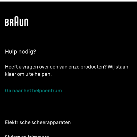
Hulp nodig?
Heeft u vragen over een van onze producten? Wij staan
klaar om u te helpen.
Ga naar het helpcentrum
Elektrische scheerapparaten
Series 9 Pro
Stylers en trimmers