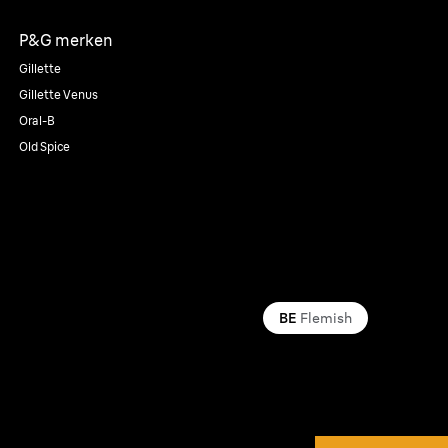
P&G merken
Gillette
Gillette Venus
Oral-B
Old Spice
BE
Flemish