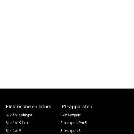
Elektrische epilators
IPL-apparaten
Silk·épil SkinSpa
Skin i·expert
Silk·épil 9 flex
Silk·expert Pro 5
Silk·épil 9
Silk·expert 3