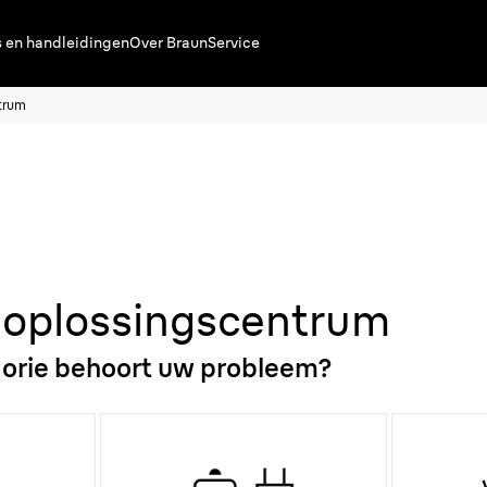
s en handleidingen
Over Braun
Service
trum
oplossingscentrum
gorie behoort uw probleem?