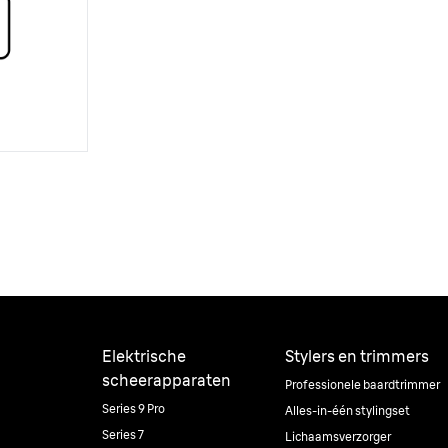
Elektrische
Stylers en trimmers
scheerapparaten
Professionele baardtrimmer
Series 9 Pro
Alles-in-één stylingset
Series 7
Lichaamsverzorger