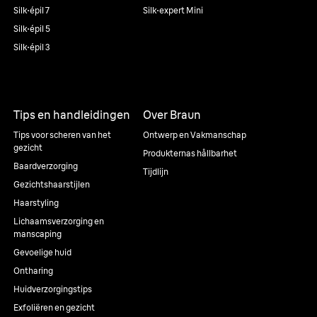
Silk·épil 7
Silk·expert Mini
Silk·épil 5
Silk·épil 3
Tips en handleidingen
Over Braun
Tips voor scheren van het
Ontwerp en Vakmanschap
gezicht
Produkternas hållbarhet
Baardverzorging
Tijdlijn
Gezichtshaarstijlen
Haarstyling
Lichaamsverzorging en
manscaping
Gevoelige huid
Ontharing
Huidverzorgingstips
Exfoliëren en gezicht