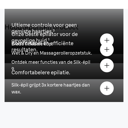
Ultieme controle voor geen
Hoogtepunten product
gemiste haartjes.³
Onze beste epilator voor de
gevoelige huid.¹
Comfortabel en efficiënte
Brede flexibele kop.
resultaten.
Wet & Dry en Massagerolleropzetstuk.
Ontdek meer functies van de Silk·épil
9.
Comfortabelere epilatie.
Silk·épil grijpt 3x kortere haartjes dan
wax.