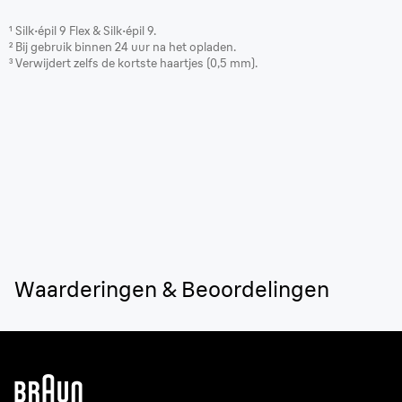
¹ Silk·épil 9 Flex & Silk·épil 9.
² Bij gebruik binnen 24 uur na het opladen.
³ Verwijdert zelfs de kortste haartjes (0,5 mm).
Waarderingen & Beoordelingen