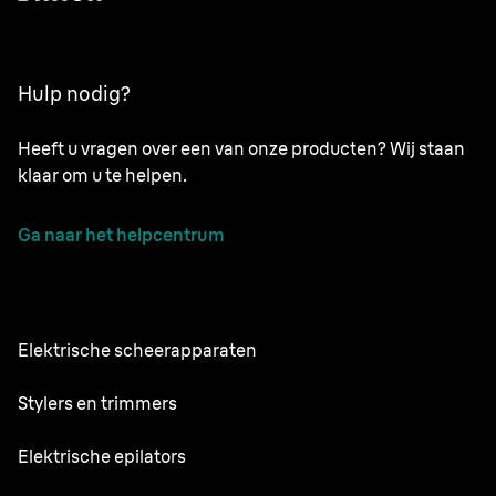
Hulp nodig?
Heeft u vragen over een van onze producten? Wij staan
klaar om u te helpen.
Ga naar het helpcentrum
Elektrische scheerapparaten
Series 9 Pro
Stylers en trimmers
Series 7
Professionele baardtrimmer
Elektrische epilators
Series 5
Alles-in-één stylingset