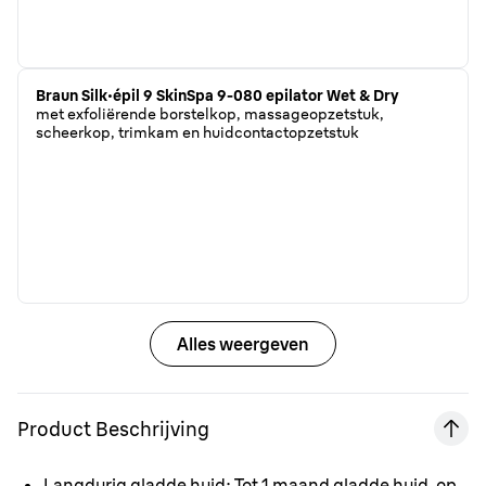
Braun Silk·épil 9 SkinSpa 9-080 epilator Wet & Dry
met exfoliërende borstelkop, massageopzetstuk,
scheerkop, trimkam en huidcontactopzetstuk
Alles weergeven
Product Beschrijving
Langdurig gladde huid
: Tot 1 maand gladde huid, op