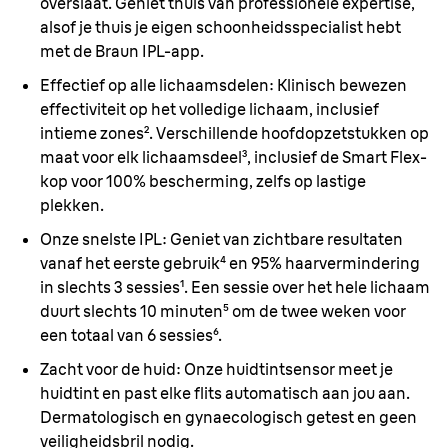
overslaat. Geniet thuis van professionele expertise,
alsof je thuis je eigen schoonheidsspecialist hebt
met de Braun IPL-app.
Effectief op alle lichaamsdelen:
Klinisch bewezen
effectiviteit op het volledige lichaam, inclusief
intieme zones². Verschillende hoofdopzetstukken op
maat voor elk lichaamsdeel³, inclusief de Smart Flex-
kop voor 100% bescherming, zelfs op lastige
plekken.
Onze snelste IPL:
Geniet van zichtbare resultaten
vanaf het eerste gebruik⁴ en 95% haarvermindering
in slechts 3 sessies¹. Een sessie over het hele lichaam
duurt slechts 10 minuten⁵ om de twee weken voor
een totaal van 6 sessies⁶.
Zacht voor de huid:
Onze huidtintsensor meet je
huidtint en past elke flits automatisch aan jou aan.
Dermatologisch en gynaecologisch getest en geen
veiligheidsbril nodig.