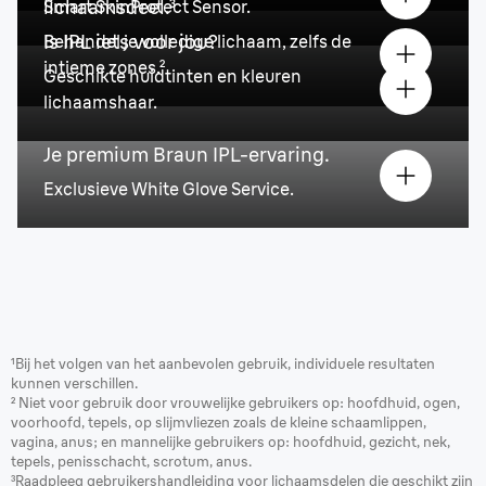
lichaamsdeel.³
Smart SkinProtect Sensor.
Is IPL iets voor jou?
Behandel je volledige lichaam, zelfs de
intieme zones.²
Geschikte huidtinten en kleuren
lichaamshaar.
Je premium Braun IPL-ervaring.
Exclusieve White Glove Service.
¹Bij het volgen van het aanbevolen gebruik, individuele resultaten
kunnen verschillen.
² Niet voor gebruik door vrouwelijke gebruikers op: hoofdhuid, ogen,
voorhoofd, tepels, op slijmvliezen zoals de kleine schaamlippen,
vagina, anus; en mannelijke gebruikers op: hoofdhuid, gezicht, nek,
tepels, penisschacht, scrotum, anus.
³Raadpleeg gebruikershandleiding voor lichaamsdelen die geschikt zijn