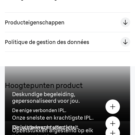
Producteigenschappen
Politique de gestion des données
Hoogtepunten product
Deskundige begeleiding,
gepersonaliseerd voor jou.
De enige verbonden IPL.
Onze snelste en krachtigste IPL.
De juiste kracht voor jou.
Klinisch bewezen effectiviteit.
Opzetstukken afgestemd op elk