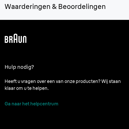
ingebouwde compatibiliteitscontrole en biedt realtime
Waarderingen & Beoordelingen
begeleiding.
Hulp nodig?
Heeft u vragen over een van onze producten? Wij staan
klaar om u te helpen.
Ga naar het helpcentrum