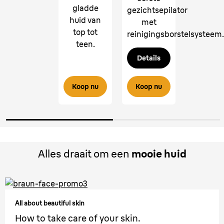
gladde
gezichtsepilator
huid van
met
top tot
reinigingsborstelsysteem.
teen.
Details
Koop nu
Koop nu
Alles draait om een
mooie huid
All about beautiful skin
How to take care of your skin.