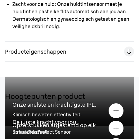
Zacht voor de huid:
Onze huidtintsensor meet je
huidtint en past elke flits automatisch aan jou aan.
Dermatologisch en gynaecologisch getest en geen
veiligheidsbril nodig.
Producteigenschappen
Hoogtepunten product
Onze snelste en krachtigste IPL.
Klinisch bewezen effectiviteit.
De juiste kracht voor jou.
Opzetstukken afgestemd op elk
lichaamsdeel.³
Smart SkinProtect Sensor