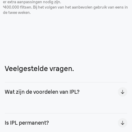
er extra aanpassingen nodig zijn.
⁶400.000 flitsen. Bij het volgen van het aanbevolen gebruik van eens in
de twee weken.
Veelgestelde vragen.
Wat zijn de voordelen van IPL?
Met de Braun Silk·expert Pro 5 geniet je van de vrijheid
van 2 jaar lang een gladde huid¹. Het is ook handig,
Is IPL permanent?
omdat je het vanuit het comfort van je eigen huis kunt