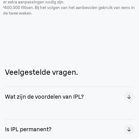
er extra aanpassingen nodig zijn.
⁶400.000 flitsen. Bij het volgen van het aanbevolen gebruik van eens in
de twee weken.
Veelgestelde vragen.
Wat zijn de voordelen van IPL?
Met de Braun Silk·expert Pro 5 geniet je van de vrijheid
van 2 jaar lang een gladde huid¹. Het is ook handig,
Is IPL permanent?
omdat je het vanuit het comfort van je eigen huis kunt