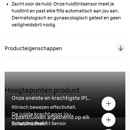
Zacht voor de huid:
Onze huidtintsensor meet je
huidtint en past elke flits automatisch aan jou aan.
Dermatologisch en gynaecologisch getest en geen
veiligheidsbril nodig.
Producteigenschappen
Hoogtepunten product
Onze snelste en krachtigste IPL.
Klinisch bewezen effectiviteit.
De juiste kracht voor jou.
Opzetstukken afgestemd op elk
lichaamsdeel.³
Smart SkinProtect Sensor