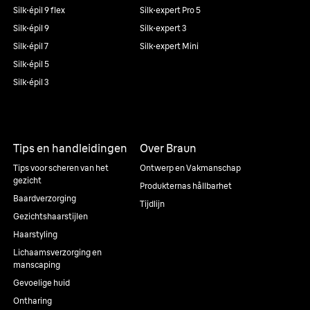
Silk·épil 9 flex
Silk·expert Pro 5
Silk·épil 9
Silk·expert 3
Silk·épil 7
Silk·expert Mini
Silk·épil 5
Silk·épil 3
Tips en handleidingen
Over Braun
Tips voor scheren van het
Ontwerp en Vakmanschap
gezicht
Produkternas hållbarhet
Baardverzorging
Tijdlijn
Gezichtshaarstijlen
Haarstyling
Lichaamsverzorging en
manscaping
Gevoelige huid
Ontharing