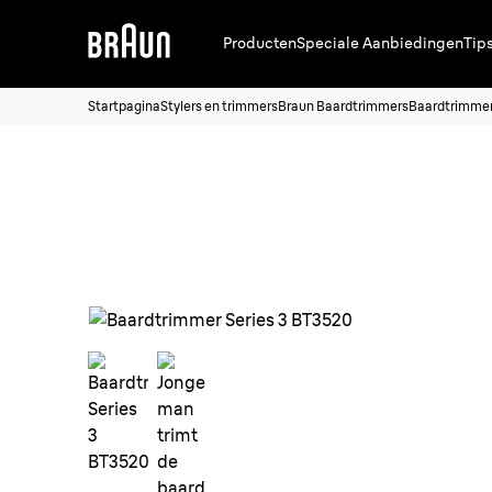
Producten
Speciale Aanbiedingen
Tip
Startpagina
Stylers en trimmers
Braun Baardtrimmers
Baardtrimmer