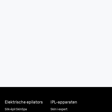
Elektrische epilators
IPL-apparaten
Silk·épil SkinSpa
Skin i·expert