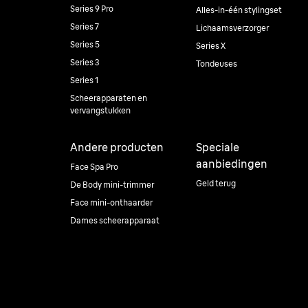
Series 9 Pro
Alles-in-één stylingset
Series 7
Lichaamsverzorger
Series 5
Series X
Series 3
Tondeuses
Series 1
Scheerapparaten en
vervangstukken
Andere producten
Speciale
aanbiedingen
Face Spa Pro
Geld terug
De Body mini-trimmer
Face mini-onthaarder
Dames scheerapparaat