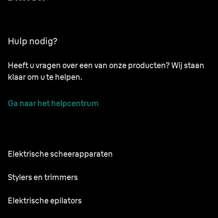
Hulp nodig?
Heeft u vragen over een van onze producten? Wij staan
klaar om u te helpen.
Ga naar het helpcentrum
Elektrische scheerapparaten
Series 9 Pro
Stylers en trimmers
Series 7
Professionele baardtrimmer
Elektrische epilators
Series 5
Alles-in-één stylingset