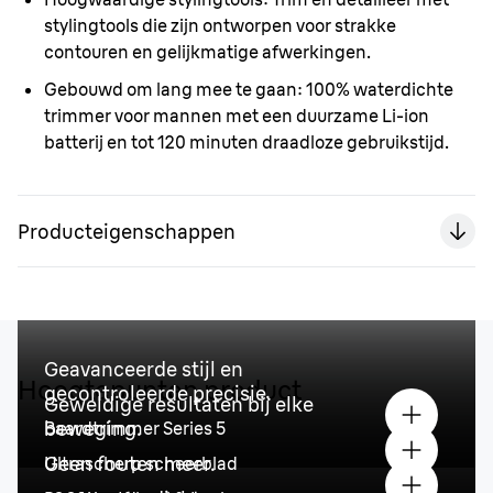
stylingtools die zijn ontworpen voor strakke
contouren en gelijkmatige afwerkingen.
Gebouwd om lang mee te gaan:
100% waterdichte
trimmer voor mannen met een duurzame Li-ion
batterij en tot 120 minuten draadloze gebruikstijd.
Producteigenschappen
Geavanceerde stijl en
Hoogtepunten product
gecontroleerde precisie.
Geweldige resultaten bij elke
beweging.
Baardtrimmer Series 5
Geen fouten meer.
Ultrascherp scheerblad