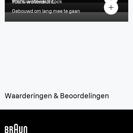
100% waterdicht.
PrecisionWheel & Lock
Gebouwd om lang mee te gaan
Waarderingen & Beoordelingen