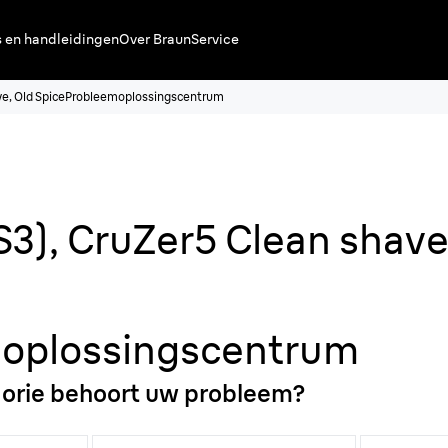
s en handleidingen
Over Braun
Service
ve, Old Spice
Probleemoplossingscentrum
(S3), CruZer5 Clean shave
oplossingscentrum
gorie behoort uw probleem?