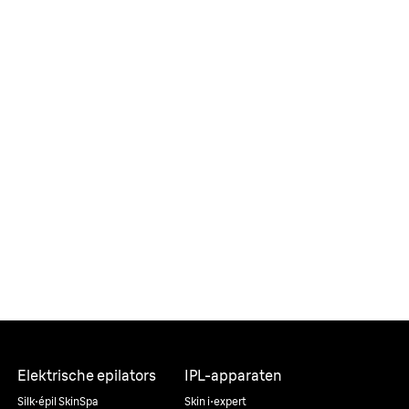
Elektrische epilators
IPL-apparaten
Silk·épil SkinSpa
Skin i·expert