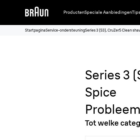
Producten
Speciale Aanbiedingen
Tip
Startpagina
Service-ondersteuning
Series 3 (S3), CruZer5 Clean sha
Series 3 
Spice
Probleem
Tot welke cate