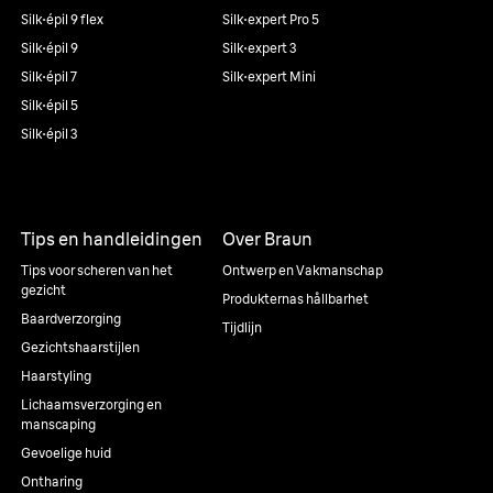
Silk·épil 9 flex
Silk·expert Pro 5
Silk·épil 9
Silk·expert 3
Silk·épil 7
Silk·expert Mini
Silk·épil 5
Silk·épil 3
Tips en handleidingen
Over Braun
Tips voor scheren van het
Ontwerp en Vakmanschap
gezicht
Produkternas hållbarhet
Baardverzorging
Tijdlijn
Gezichtshaarstijlen
Haarstyling
Lichaamsverzorging en
manscaping
Gevoelige huid
Ontharing