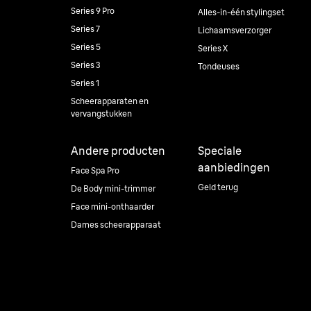
Series 9 Pro
Alles-in-één stylingset
Series 7
Lichaamsverzorger
Series 5
Series X
Series 3
Tondeuses
Series 1
Scheerapparaten en
vervangstukken
Andere producten
Speciale
aanbiedingen
Face Spa Pro
Geld terug
De Body mini-trimmer
Face mini-onthaarder
Dames scheerapparaat